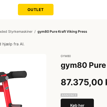
OUTLET
oaded Styrkemaskiner
/
gym80 Pure Kraft Viking Press
 hjælp fra AI.
GYM80
gym80 Pure 
87.375,00 
Køb her