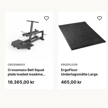
CROSSMAXX
ERGOFLOOR
Crossmaxx Belt Squat
ErgoFloor
plate loaded maskine
Underlagsmåtte Large
300 kg kapacitet med
16.365,00 kr
465,00 kr
band pegs til effektiv og
skånsom benstyrke i
center, performance gym
og rehab