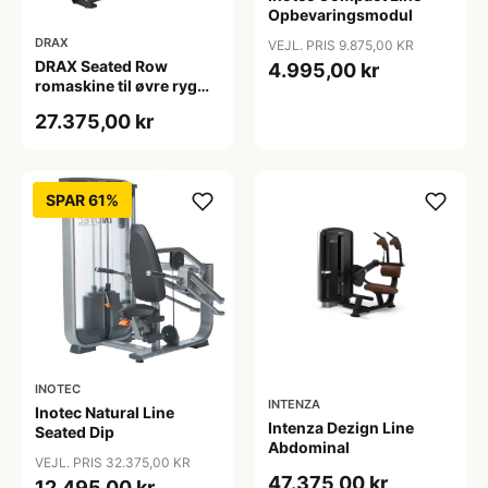
Opbevaringsmodul
DRAX
VEJL. PRIS 9.875,00 KR
DRAX Seated Row
4.995,00 kr
romaskine til øvre ryg
med 140 kg
27.375,00 kr
vægtmagasin
SPAR 61%
INOTEC
INTENZA
Inotec Natural Line
Intenza Dezign Line
Seated Dip
Abdominal
VEJL. PRIS 32.375,00 KR
47.375,00 kr
12.495,00 kr