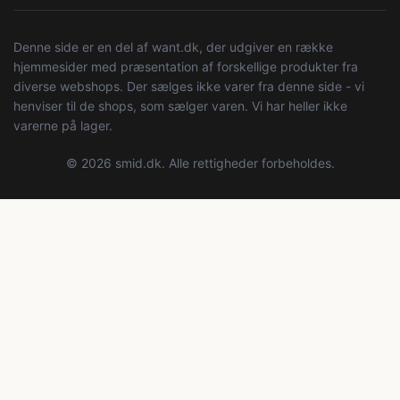
Denne side er en del af want.dk, der udgiver en række
hjemmesider med præsentation af forskellige produkter fra
diverse webshops. Der sælges ikke varer fra denne side - vi
henviser til de shops, som sælger varen. Vi har heller ikke
varerne på lager.
© 2026 smid.dk. Alle rettigheder forbeholdes.