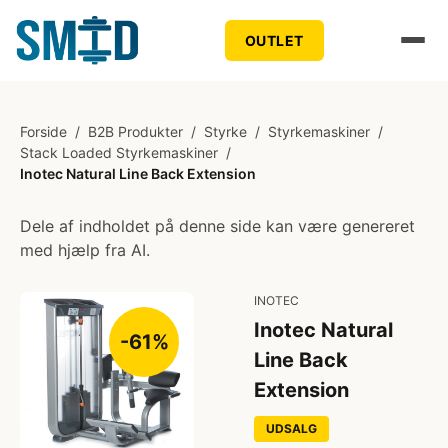
OUTLET
Forside
/
B2B Produkter
/
Styrke
/
Styrkemaskiner
/
Stack Loaded Styrkemaskiner
/
Inotec Natural Line Back Extension
Dele af indholdet på denne side kan være genereret
med hjælp fra AI.
INOTEC
Inotec Natural
-61%
Line Back
Extension
UDSALG