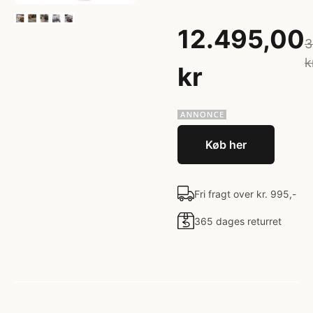
12.495,00
3
k
kr
Køb her
Fri fragt over kr. 995,-
365 dages returret