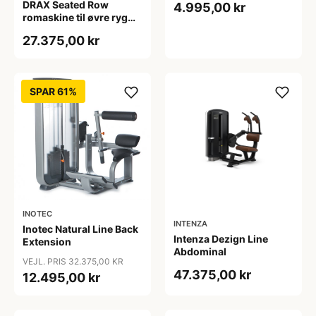
DRAX Seated Row
4.995,00 kr
romaskine til øvre ryg
med 140 kg
27.375,00 kr
vægtmagasin
SPAR 61%
INOTEC
INTENZA
Inotec Natural Line Back
Intenza Dezign Line
Extension
Abdominal
VEJL. PRIS 32.375,00 KR
47.375,00 kr
12.495,00 kr