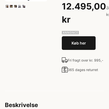
12.495,00
3
k
kr
Køb her
Fri fragt over kr. 995,-
365 dages returret
Beskrivelse