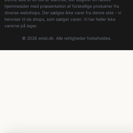
hjemmesider med præsentation af forskellige produkter fra
diverse webshops. Der sælges ikke varer fra denne side - vi
henviser til de shops, som sælger varen. Vi har heller ikke
varerne på lager.
© 2026 smid.dk. Alle rettigheder forbeholdes.