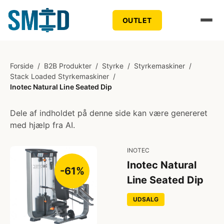
OUTLET
Forside
/
B2B Produkter
/
Styrke
/
Styrkemaskiner
/
Stack Loaded Styrkemaskiner
/
Inotec Natural Line Seated Dip
Dele af indholdet på denne side kan være genereret
med hjælp fra AI.
INOTEC
Inotec Natural
-61%
Line Seated Dip
UDSALG