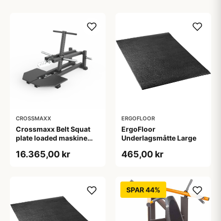
CROSSMAXX
ERGOFLOOR
Crossmaxx Belt Squat
ErgoFloor
plate loaded maskine
Underlagsmåtte Large
300 kg kapacitet med
16.365,00 kr
465,00 kr
band pegs til effektiv og
skånsom benstyrke i
center, performance
gym og rehab
SPAR 44%