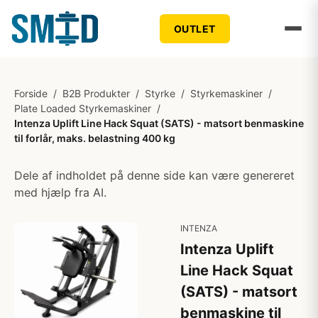
OUTLET
Forside
/
B2B Produkter
/
Styrke
/
Styrkemaskiner
/
Plate Loaded Styrkemaskiner
/
Intenza Uplift Line Hack Squat (SATS) - matsort benmaskine
til forlår, maks. belastning 400 kg
Dele af indholdet på denne side kan være genereret
med hjælp fra AI.
INTENZA
Intenza Uplift
Line Hack Squat
(SATS) - matsort
benmaskine til