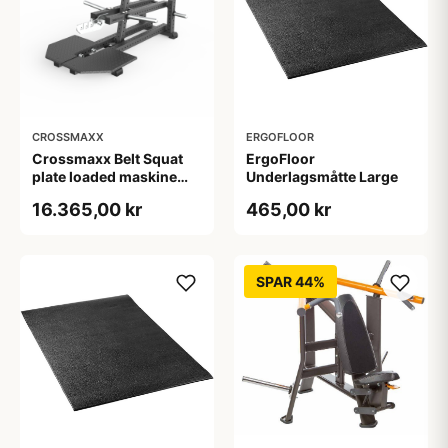
CROSSMAXX
ERGOFLOOR
Crossmaxx Belt Squat
ErgoFloor
plate loaded maskine
Underlagsmåtte Large
300 kg kapacitet med
16.365,00 kr
465,00 kr
band pegs til effektiv og
skånsom benstyrke i
center, performance
gym og rehab
SPAR 44%