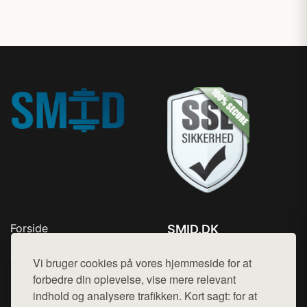
Forside
SMID.DK
Produkter
Tlf. 78768672
Top Rabatter
Vi bruger cookies på vores hjemmeside for at
Mail:
hej@want.dk
Kontakt
forbedre din oplevelse, vise mere relevant
indhold og analysere trafikken. Kort sagt: for at
Cookie- og privatlivspolitik