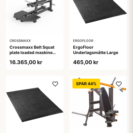
CROSSMAXX
ERGOFLOOR
Crossmaxx Belt Squat
ErgoFloor
plate loaded maskine
Underlagsmåtte Large
300 kg kapacitet med
16.365,00 kr
465,00 kr
band pegs til effektiv og
skånsom benstyrke i
center, performance
gym og rehab
SPAR 44%