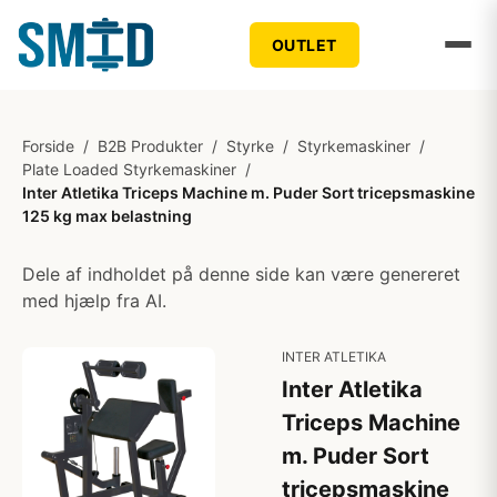
OUTLET
Forside
/
B2B Produkter
/
Styrke
/
Styrkemaskiner
/
Plate Loaded Styrkemaskiner
/
Inter Atletika Triceps Machine m. Puder Sort tricepsmaskine
125 kg max belastning
Dele af indholdet på denne side kan være genereret
med hjælp fra AI.
INTER ATLETIKA
Inter Atletika
Triceps Machine
m. Puder Sort
tricepsmaskine