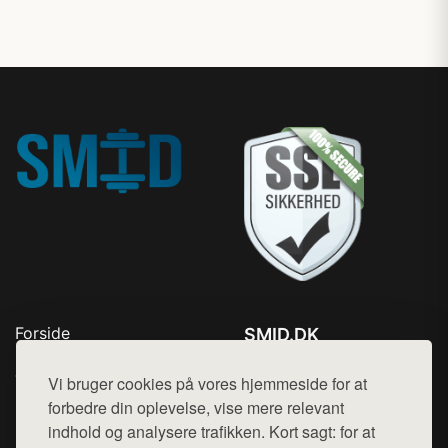
Forside
SMID.DK
Produkter
Tlf. 78768672
Top Rabatter
Vi bruger cookies på vores hjemmeside for at
Mail:
hej@want.dk
Kontakt
forbedre din oplevelse, vise mere relevant
indhold og analysere trafikken. Kort sagt: for at
Cookie- og privatlivspolitik