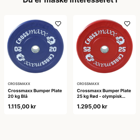
CROSSMAXX
CROSSMAXX
Crossmaxx Bumper Plate
Crossmaxx Bumper Plate
20 kg Blå
25 kg Rød - olympisk
vægtskive 45 cm, 50 mm
1.115,00 kr
1.295,00 kr
hul