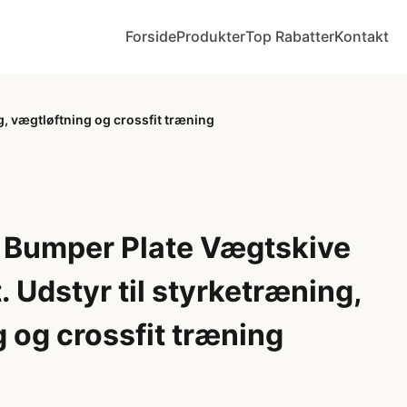
Forside
Produkter
Top Rabatter
Kontakt
g, vægtløftning og crossfit træning
Bumper Plate Vægtskive
t. Udstyr til styrketræning,
 og crossfit træning