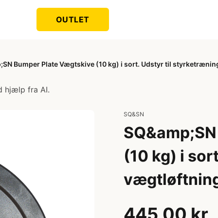
OUTLET
N Bumper Plate Vægtskive (10 kg) i sort. Udstyr til styrketrænin
 hjælp fra AI.
SQ&SN
SQ&amp;SN 
(10 kg) i sor
vægtløftning
445,00 kr