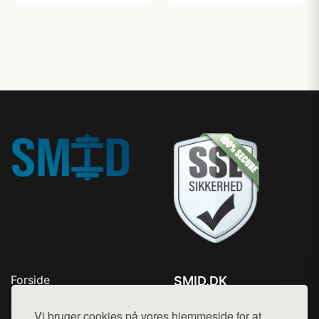
Forside
SMID.DK
Produkter
Tlf. 78768672
Top Rabatter
Vi bruger cookies på vores hjemmeside for at