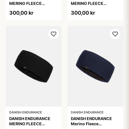
MERINO FLEECE
MERINO FLEECE
PANDEBÅND TIL BØRN,
PANDEBÅND, Sort, L/XL
300,00 kr
300,00 kr
Sort, S/M
DANISH ENDURANCE
DANISH ENDURANCE
DANISH ENDURANCE
DANISH ENDURANCE
MERINO FLEECE
Merino Fleece
PANDEBÅND, Sort, S/M
Pandebånd til Børn,