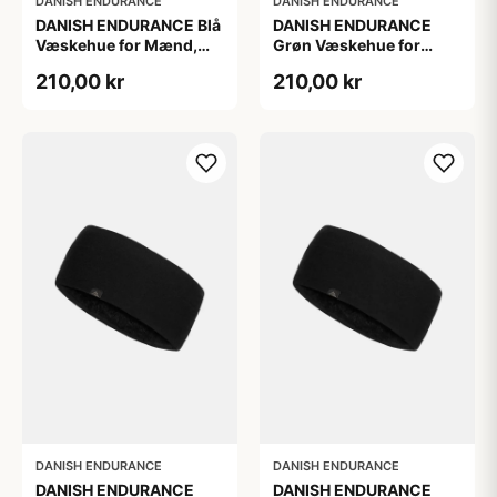
DANISH ENDURANCE
DANISH ENDURANCE
DANISH ENDURANCE Blå
DANISH ENDURANCE
Væskehue for Mænd,
Grøn Væskehue for
100 % Genanvendt
Mænd, 100 %
210,00 kr
210,00 kr
Polyester
Genanvendt Polyester
DANISH ENDURANCE
DANISH ENDURANCE
DANISH ENDURANCE
DANISH ENDURANCE