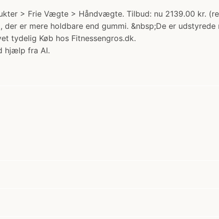
kter > Frie Vægte > Håndvægte. Tilbud: nu 2139.00 kr. (r
PU), der er mere holdbare end gummi. &nbsp;De er udstyred
et tydelig Køb hos Fitnessengros.dk.
 hjælp fra AI.