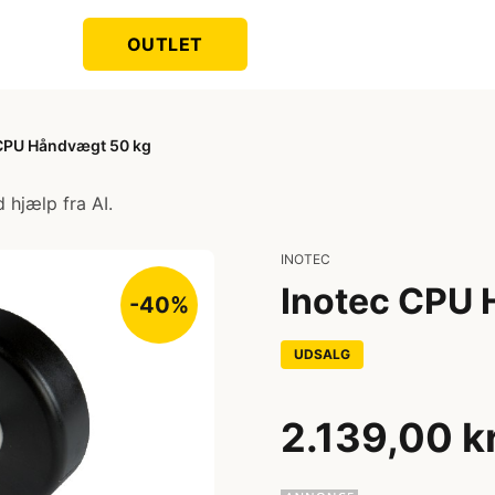
OUTLET
 CPU Håndvægt 50 kg
 hjælp fra AI.
INOTEC
Inotec CPU 
-40%
UDSALG
2.139,00 k