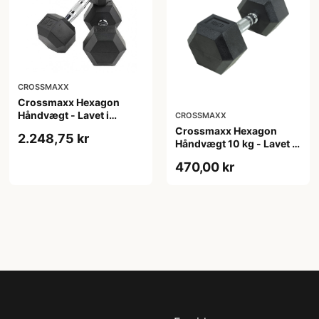
CROSSMAXX
Crossmaxx Hexagon
Håndvægt - Lavet i
CROSSMAXX
støbejern, belagt med
Crossmaxx Hexagon
2.248,75 kr
gummi - Riflet håndtag
Håndvægt 10 kg - Lavet i
for godt greb - Til crossfit
støbejern, belagt med
470,00 kr
og styrketræning
gummi - Riflet håndtag
for godt greb - Til crossfit
og styrketræning