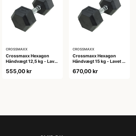
CROSSMAXX
CROSSMAXX
Crossmaxx Hexagon
Crossmaxx Hexagon
Håndvægt 12,5 kg - Lavet
Håndvægt 15 kg - Lavet i
i støbejern, belagt med
støbejern, belagt med
555,00 kr
670,00 kr
gummi - Riflet håndtag
gummi - Riflet håndtag
for godt greb - Til crossfit
for godt greb - Til crossfit
og styrketræning
og styrketræning