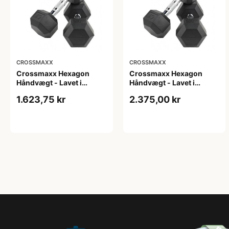
CROSSMAXX
CROSSMAXX
Crossmaxx Hexagon
Crossmaxx Hexagon
Håndvægt - Lavet i
Håndvægt - Lavet i
støbejern, belagt med
støbejern, belagt med
1.623,75 kr
2.375,00 kr
gummi - Riflet håndtag
gummi - Riflet håndtag
for godt greb - Til crossfit
for godt greb - Til crossfit
og styrketræning
og styrketræning