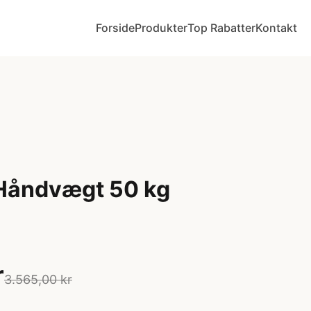
Forside
Produkter
Top Rabatter
Kontakt
Håndvægt 50 kg
r
3.565,00 kr