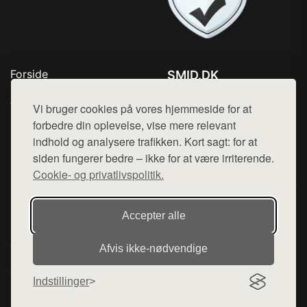
Forside
SMID.DK
Produkter
Tlf. 78768672
Top Rabatter
Vi bruger cookies på vores hjemmeside for at
Mail:
hej@want.dk
Kontakt
forbedre din oplevelse, vise mere relevant
indhold og analysere trafikken. Kort sagt: for at
Cookie- og privatlivspolitik
siden fungerer bedre – ikke for at være irriterende.
Cookie- og privatlivspolitik.
Denne side er en del af want.dk, der udgiver en række
Accepter alle
hjemmesider med præsentation af forskellige produkter fra
diverse webshops. Der sælges ikke varer fra denne side - vi
Afvis ikke‑nødvendige
henviser til de shops, som sælger varen. Vi har heller ikke
varerne på lager.
Indstillinger
© 2026 smid.dk. Alle rettigheder forbeholdes.