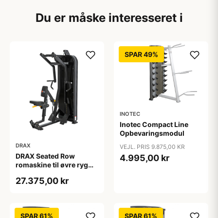
Du er måske interesseret i
SPAR 49%
INOTEC
Inotec Compact Line
Opbevaringsmodul
DRAX
VEJL. PRIS 9.875,00 KR
DRAX Seated Row
4.995,00 kr
romaskine til øvre ryg
med 140 kg
27.375,00 kr
vægtmagasin
SPAR 61%
SPAR 61%