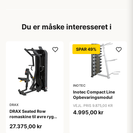
Du er måske interesseret i
SPAR 49%
INOTEC
Inotec Compact Line
Opbevaringsmodul
DRAX
VEJL. PRIS 9.875,00 KR
DRAX Seated Row
4.995,00 kr
romaskine til øvre ryg
med 140 kg
27.375,00 kr
vægtmagasin