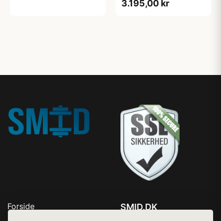
3.195,00 kr
Forside
SMID.DK
Produkter